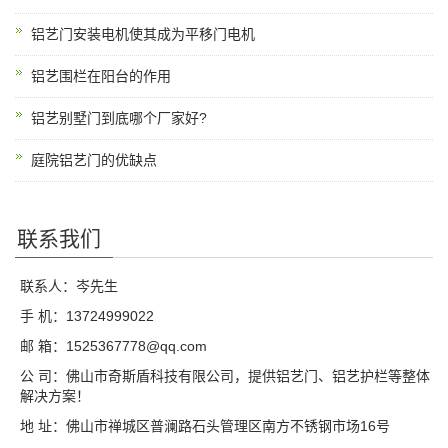
铝艺门安装电机使其成为平移门电机
铝艺围栏在阳台的作用
铝艺别墅门到底哪个厂家好?
庭院铝艺门的优缺点
联系我们
联系人：岑先生
手 机：13724999022
邮 箱：1525367778@qq.com
公 司：佛山市奇斯盾科技有限公司，提供铝艺门、铝艺护栏等整体
解决方案！
地 址：佛山市禅城区普澜路石头管理区南方不锈钢市场16号